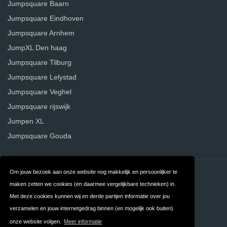
Jumpsquare Baarn
Jumpsquare Eindhoven
Jumpsquare Arnhem
JumpXL Den haag
Jumpsquare Tilburg
Jumpsquare Lelystad
Jumpsquare Veghel
Jumpsquare rijswijk
Jumpen XL
Jumpsquare Gouda
Om jouw bezoek aan onze website nog makkelijk en persoonlijker te
Contact
Over ons
maken zetten we cookies (en daarmee vergelijkbare technieken) in.
Privacy
Algemene
Met deze cookies kunnen wij en derde partijen informatie over jou
verzamelen en jouw internetgedrag binnen (en mogelijk ook buiten)
Voorwaarden
onze website volgen.
Meer informatie